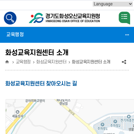
Powered by
검
색
활
교육행정
성
화
화성교육지원센터 소개
홈
공
교육행정
화성교육지원센터
화성교육지원센터 소개
유
(상
화성교육지원센터 찾아오시는 길
태
:
축
소)