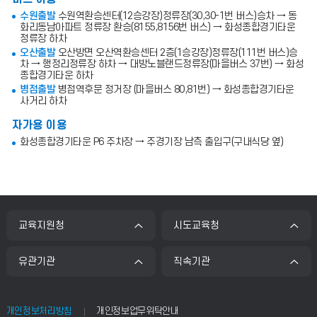
수원출발
수원역환승센터(12승강장)정류장(30,30-1번 버스)승차 → 동
화리동남아파트 정류장 환승(8155,8156번 버스) → 화성종합경기타운
정류장 하차
오산출발
오산방면 오산역환승센터 2층(1승강장)정류장(111번 버스)승
차 → 행정리정류장 하차 → 대방노블랜드정류장(마을버스 37번) → 화성
종합경기타운 하차
병점출발
병점역후문 정거장 (마을버스 80,81번) → 화성종합경기타운
사거리 하차
자가용 이용
화성종합경기타운 P6 주차장 → 주경기장 남측 출입구(구내식당 옆)
교육지원청
시도교육청
유관기관
직속기관
개인정보처리방침
개인정보업무위탁안내