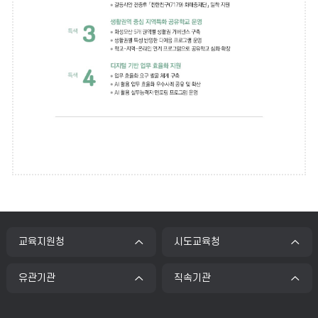
가
탕
는
미
으
래
로
교
육
기
의
본
중
심
인
입
성
니
다.
과
비
기
전:
특
행
초
색:
복
역
한
미
성
량
래
장,
을
함
온
께
갖
화
하
교육지원청
시도교육청
춘
는
성
화
미
오
성
유관기관
직속기관
래
오
산
산
인
다
교