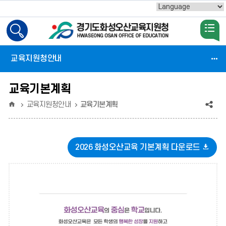
Powered by
검
색
활
교육지원청안내
성
화
교육기본계획
홈
공
교육지원청안내
교육기본계획
유
(상
2026 화성오산교육 기본계획 다운로드
태
:
축
소)