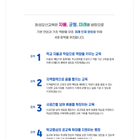
화
성
오
산
교
육
의
중
심
은
학
교
입
니
다.
화
성
오
산
교
육