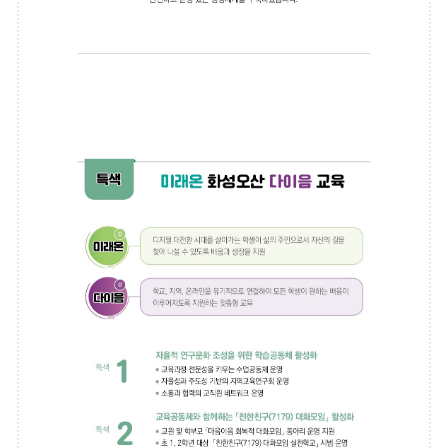
은
모
든
학
생
의
행
화
복
성
한
성
오
장
산
을
지
교
원
육
하
고
은
교
자
육
공
율,
동
균
체
가
형,
함
미
께
실
래
현
를
해
나
바