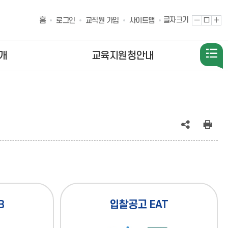
홈
글자크기
글
글
글
로그인
교직원 가입
사이트맵
자
자
자
크
크
크
기
기
기
개
교육지원청안내
축
기
확
소
본
대
공
인
유
쇄
(상
태
B
입찰공고 EAT
:
축