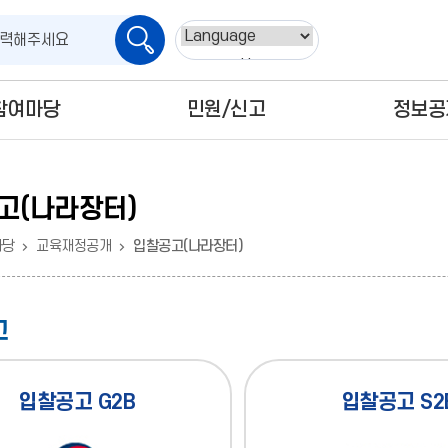
검
Powered by
색
참여마당
민원/신고
정보공
고(나라장터)
마당
교육재정공개
입찰공고(나라장터)
고
입찰공고 G2B
입찰공고 S2